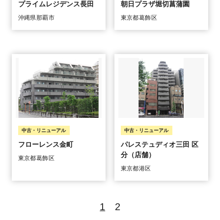
プライムレジデンス長田
朝日プラザ堀切菖蒲園
沖縄県那覇市
東京都葛飾区
フローレンス金町
パレステュディオ三田 区
分（店舗）
東京都葛飾区
東京都港区
1
2